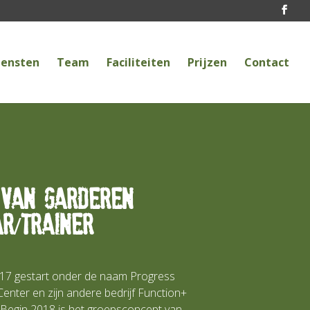
iensten
Team
Faciliteiten
Prijzen
Contact
 van garderen
ar/trainer
2017 gestart onder de naam Progress
nter en zijn andere bedrijf Function+
 Begin 2018 is het groepsconcept van