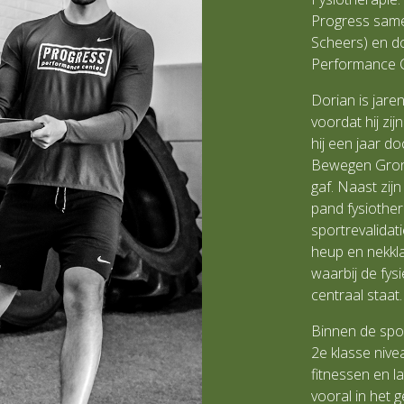
Progress same
Scheers) en 
Performance C
Dorian is jare
voordat hij zij
hij een jaar d
Bewegen Groni
gaf. Naast zijn
pand fysiothera
sportrevalidat
heup en nekkla
waarbij de fys
centraal staat.
Binnen de spor
2e
klasse nivea
fitnessen en la
vooral in het 