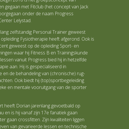
n gegaan met Fitclub (het concept van Jack
doorgegaan onder de naam Progress
enter Lelystad.
nlang zelfstandig Personal Trainer geweest
n opleiding Fysiotherapie heeft afgerond. Ook is
ocent geweest op de opleiding Sport- en
ngen waar hij Fitness B en Trainingskunde
 lessen vanuit Progress bied hij in hetzelfde
pie aan. Hij is gespecialiseerd in
ie en de behandeling van (chronische) rug-
chten. Ook biedt hij (top)sportbegeleiding
ieke en mentale vooruitgang van de sporter
t heeft Dorian jarenlang gevoetbald op
u en is hij vanaf zijn 17e
fanatiek gaan
ter gaan crossfitten. Zijn kwaliteiten liggen
geven van gevarieerde lessen en technische