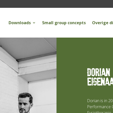
Downloads
Small group concepts
Overige d
Dorian
eigena
Dorian is in 
Performance Ce
Fysiotherapie.